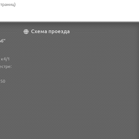
страниц)
Схема проезда
эб"
 к4/1
естре:
250