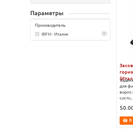
Параметры
Производитель
IBFM - Италия
1
Засо
гориз
(Итал
Задвиж
для ф
ворот,
состо..
50.0
В