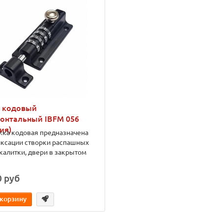
в кодовый
онтальный IBFM 056
ия)
ка кодовая предназначена
иксации створки распашных
 калитки, двери в закрытом
0 руб
 корзину