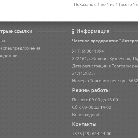
Показано с 1 по 1 из 1 (всего 1 
трые ссылки
Информация
кты
Частное предприятие "Интерв
 и спецпредложения
УНП 690811994
водители
222161, г.Жодино, Кузнечная, 16,
Дата регистрации в Торговом ре
21.11.2023г
Номер в Торговом реестре: 568
Режим работы
Пн - пт с 09-00 до 18-00
Сб с 09-00 до 14-00
Вс выходной
Контакты
+375 (29) 624-44-00