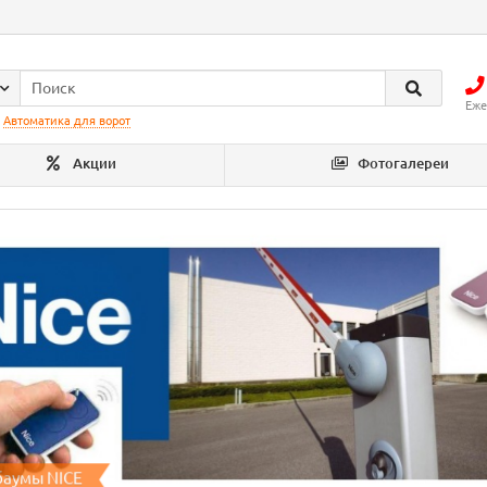
Еже
:
Автоматика для ворот
Акции
Фотогалереи
аумы NICE