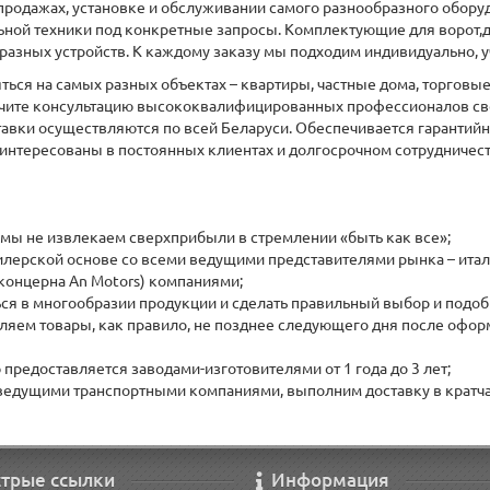
продажах, установке и обслуживании самого разнообразного оборуд
ой техники под конкретные запросы. Комплектующие для ворот,две
разных устройств. К каждому заказу мы подходим индивидуально, у
яться на самых разных объектах – квартиры, частные дома, торго
лучите консультацию высококвалифицированных профессионалов св
тавки осуществляются по всей Беларуси. Обеспечивается гарантий
интересованы в постоянных клиентах и долгосрочном сотрудничеств
 мы не извлекаем сверхприбыли в стремлении «быть как все»;
лерской основе со всеми ведущими представителями рынка – италья
 концерна An Motors) компаниями;
я в многообразии продукции и сделать правильный выбор и подоб
ляем товары, как правило, не позднее следующего дня после оформ
предоставляется заводами-изготовителями от 1 года до 3 лет;
 ведущими транспортными компаниями, выполним доставку в кратча
трые ссылки
Информация