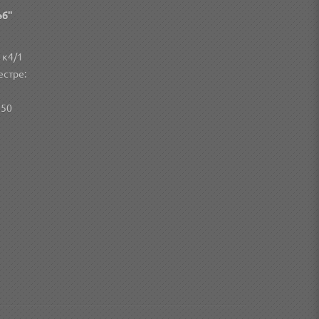
эб"
 к4/1
естре:
250