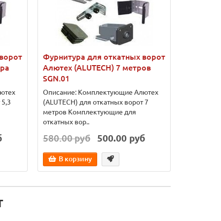
 ворот
Фурнитура для откатных ворот
Фурнитур
тра
Алютех (ALUTECH) 7 метров
Алютех (
SGN.01
SGN.01
ютех
Описание: Комплектующие Алютех
Описание:
 5,3
(ALUTECH) для откатных ворот 7
Алютех (A
метров Комплектующие для
ворот 8 м
откатных вор..
откатны..
б
580.00 руб
500.00 руб
650.00 
В корзину
В кор
т