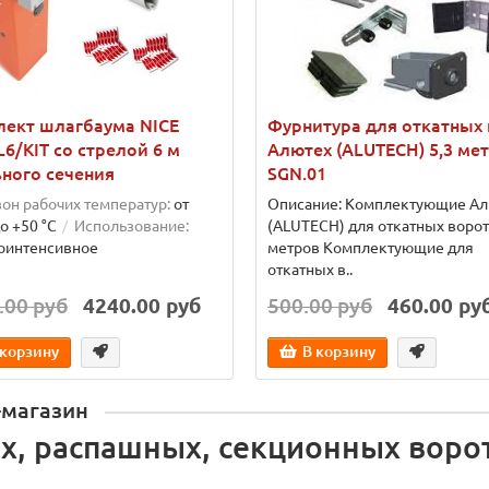
лект шлагбаума NICE
Фурнитура для откатных
6/KIT со стрелой 6 м
Алютех (ALUTECH) 5,3 ме
ного сечения
SGN.01
он рабочих температур:
от
Описание: Комплектующие Ал
до +50 °C
Использование:
(ALUTECH) для откатных ворот
оинтенсивное
метров Комплектующие для
откатных в..
.00 руб
4240.00 руб
500.00 руб
460.00 ру
 корзину
В корзину
-магазин
х, распашных, секционных воро